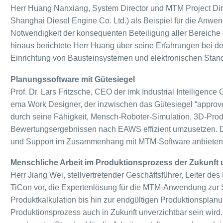
Herr Huang Nanxiang, System Director und MTM Project Di
Shanghai Diesel Engine Co. Ltd.) als Beispiel für die Anwe
Notwendigkeit der konsequenten Beteiligung aller Bereiche 
hinaus berichtete Herr Huang über seine Erfahrungen bei d
Einrichtung von Bausteinsystemen und elektronischen Stan
Planungssoftware mit Gütesiegel
Prof. Dr. Lars Fritzsche, CEO der imk Industrial Intelligenc
ema Work Designer, der inzwischen das Gütesiegel “approv
durch seine Fähigkeit, Mensch-Roboter-Simulation, 3D-Pro
Bewertungsergebnissen nach EAWS effizient umzusetzen. Dar
und Support im Zusammenhang mit MTM-Software anbieten
Menschliche Arbeit im Produktionsprozess der Zukunft 
Herr Jiang Wei, stellvertretender Geschäftsführer, Leiter d
TiCon vor, die Expertenlösung für die MTM-Anwendung zur S
Produktkalkulation bis hin zur endgültigen Produktionsplanu
Produktionsprozess auch in Zukunft unverzichtbar sein wird