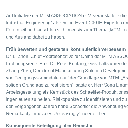
Auf Initiative der MTM ASSOCIATION e. V. veranstaltete di
Industrial Engineering“ als Online-Event. 230 IE-Experten 
Forum teil und tauschten sich intensiv zum Thema „MTM in d
und Ausland dabei zu haben.
Früh bewerten und gestalten, kontinuierlich verbessern
Dr. Li Zhen, Chief Representative für China der MTM ASSOC
Eröffnungsrede. Prof. Dr. Peter Kuhlang, Geschäftsführer
Zhang Zhen, Director of Manufacturing Solution Development
von Fertigungsstammdaten auf der Grundlage von MTM. „Es is
soliden Grundlage zu realisieren“, sagte er. Herr Song Ling
Arbeitsgestaltung als Kernstück des Schaeffler-Produktion
Ingenieuren zu helfen, Risikopunkte zu identifizieren und z
den vergangenen Jahren habe Schaeffler die Anwendung v
Remarkably, Innovates Unceasingly“ zu erreichen.
Konsequente Beteiligung aller Bereiche