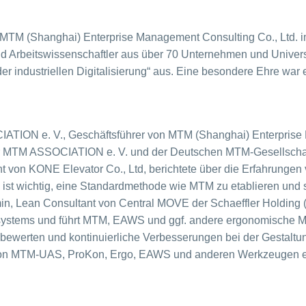
e MTM (Shanghai) Enterprise Management Consulting Co., Ltd. 
und Arbeitswissenschaftler aus über 70 Unternehmen und Univer
er industriellen Digitalisierung“ aus. Eine besondere Ehre war
IATION e. V., Geschäftsführer von MTM (Shanghai) Enterprise M
 der MTM ASSOCIATION e. V. und der Deutschen MTM-Gesellscha
 von KONE Elevator Co., Ltd, berichtete über die Erfahrungen 
t wichtig, eine Standardmethode wie MTM zu etablieren und so 
min, Lean Consultant von Central MOVE der Schaeffler Holding (C
ssystems und führt MTM, EAWS und ggf. andere ergonomische Me
u bewerten und kontinuierliche Verbesserungen bei der Gestaltu
on MTM-UAS, ProKon, Ergo, EAWS und anderen Werkzeugen erwe