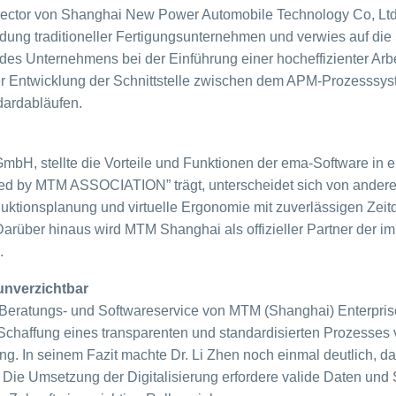
rector von Shanghai New Power Automobile Technology Co, Lt
ndung traditioneller Fertigungsunternehmen und verwies auf di
des Unternehmens bei der Einführung einer hocheffizienter Arb
er Entwicklung der Schnittstelle zwischen dem APM-Prozesssys
dardabläufen.
e GmbH, stellte die Vorteile und Funktionen der ema-Software in 
ed by MTM ASSOCIATION” trägt, unterscheidet sich von andere
duktionsplanung und virtuelle Ergonomie mit zuverlässigen Ze
über hinaus wird MTM Shanghai als offizieller Partner der i
.
unverzichtbar
es Beratungs- und Softwareservice von MTM (Shanghai) Enterpris
chaffung eines transparenten und standardisierten Prozesses
ng. In seinem Fazit machte Dr. Li Zhen noch einmal deutlich, d
. Die Umsetzung der Digitalisierung erfordere valide Daten und