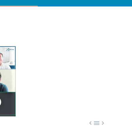


